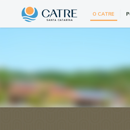
O CATRE
P